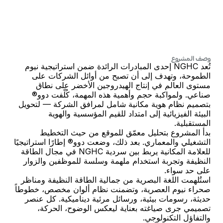
على
مستوى
عالمي.
وصف المشروع
تُعد NGHC إحدى المبادرات الرائدة ضمن استراتيجية نيوم 
الطموحة، وتهدف إلى أن تصبح من أوائل الشركات على 
مستوى العالم في إنتاج الهيدروجين الأخضر على نطاق 
صناعي. ولمواكبة حجم وأهمية هذه المهمة، كُلّفت دوو® 
بتصميم نظام هوية مكانية شامل لمرافق الشركة — لتحويل 
البيئة الفيزيائية إلى امتداد للقيم المؤسسية والهوية 
المستقبلية.
بدأ المشروع بتحليل معمّق للموقع من حيث التخطيط 
التشغيلي والمعماري. بعد ذلك، وضعت دوو® إطارًا استراتيجيًا 
للعلامة المكانية يربط بين سردية NGHC في مجال الطاقة 
النظيفة وتجربة استخدام ملهمة وسلسة للموظفين والزوار 
على حد سواء.
استُلهمت اللغة البصرية من جمالية الطاقة النظيفة ومناظر 
صحراء نيوم العصرية، وتضمنت نظام ألوان مخصص، خطوطاً 
حديثة، رسومات بيئية، ورسائل مرئية ديناميكية. كل عنصر 
تصميمي جرى صياغته بعناية ليعكس الوضوح، الحركة، 
والتفاؤل التكنولوجي.