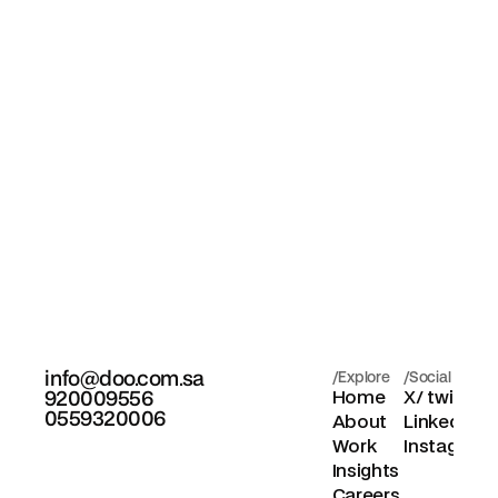
نحن نجمع بين التفكير 
الاستراتيجي ورواية القصص 
والتصميم عالي التأثير لصياغة 
علامات تجارية ملهمة.
تواصل معنا
info@doo.com.sa
/Explore
/Social
920009556
Home
X/ twitter
0559320006
About
Linkedin
Work
Instagram
Insights
Careers