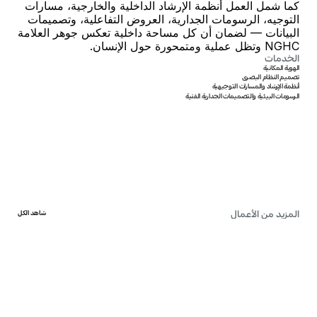
كما شمل العمل أنظمة الإرشاد الداخلية والخارجية، مسارات 
التوجيه، الرسومات الجدارية، العروض التفاعلية، وتصميمات 
البيانات — لضمان أن كل مساحة داخلية تعكس جوهر العلامة 
NGHC وتظل عملية ومتمحورة حول الإنسان.
الخدمات
الهوية المكانية
تصميم النظام البصري
أنظمة الإرشاد والمسارات التوجيهية
الرسومات البيئية والتصميمات الجدارية الفنية
كولدرا للطاقة
الهيئة العامة للموانئ (مواني)
ندعم الغد، اليوم
قطاع بحري مستدام ومزدهر
المزيد من الأعمال
شاهد الكل