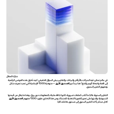
شارك المقال
في عالم تمتلئ فيه الشركات بالأرقام والبيانات والتقارير، يبقى السؤال الحقيقي: كيف نُحوّل هذه الفوضى الرقمية 
إلى قصة واضحة تُلهم وتُقنع؟ هنا يبدأ دور 
الصندوق الأزرق
 — منهجية DOO® الإبداعية التي تعيد تعريف شكل 
ومفهوم التقرير السنوي.
التقارير السنوية غالبًا ما تُكتب كملفات ضرورية، لكنها جافة، مليئة بالمعلومات دون روح، وهذا ما يقلل من قيمتها 
التسويقية وقدرتها على تعزيز الصورة الذهنية للمنشأة. ومن هذا التحدّي، طوّرت DOO® مفهوم 
الصندوق الأزرق
كحل مبتكر يأخذ التقرير السنوي إلى مستوى مختلف كليًا.