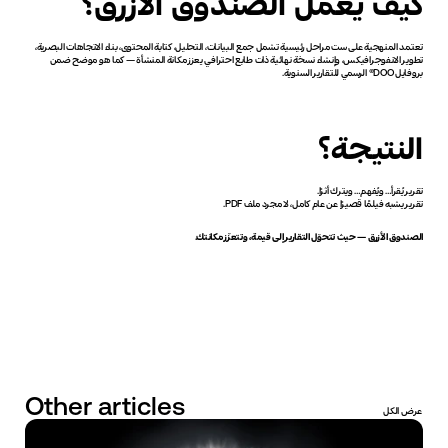
كيف يعمل الصندوق الأزرق؟
تعتمد المنهجية على ست مراحل رئيسية تشمل جمع البيانات، التحليل، كتابة المحتوى، بناء الاتجاهات البصرية، 
تطوير الانفوجرافيكس، وإنشاء نسخة نهائية ذات طابع احترافي يعزز مكانة المنشأة — كما هو موضح ضمن 
بروفايل DOO® الرسمي للتقارير السنوية.
النتيجة؟
تقرير يُقرأ… ويُفهم… ويترك أثرًا.
تقرير يشبه فيلمًا قصيرًا عن عام كامل، لا مجرد ملف PDF.
الصندوق الأزرق — حيث تتحوّل التقارير إلى قيمة، وتتعزّز مكانتك.
Other articles
عرض الكل