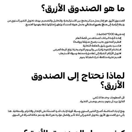
ما هو الصندوق الأزرق؟
الصندوق الأزرق هو إطار عمل مبتكر يجمع بين الاستراتيجية والتحليل والتصميم، بهدف تحويل التقرير السنوي من 
وثيقة إلزامية إلى 
منتج بصري استثنائي
 يحمل هوية المنشأة ويُظهر إنجازاتها بلغة يفهمها الجميع.
إنه طريقة DOO® الخاصة لــ:
إعادة قراءة البيانات كمشاهد من قصة العام
تنظيم المحتوى بحيث يصبح مترابطًا وواضحًا
بناء سرد بصري يليق بالعلامة التجارية
استخدام الانفوجرافيكس والرسوم التوضيحية لرفع قيمة العرض
تحويل الأرقام الثقيلة إلى لغة مرئية ممتعة وسهلة الاستيعاب
تقديم تجربة متكاملة تترك انطباعًا يدوم
لماذا نحتاج إلى الصندوق 
الأزرق؟
لأن المعلومات وحدها لا تكفي.
القارئ يريد أن يفهم، يشعر، ويعيش التجربة.
ومع ازدياد المنافسة، أصبح التقرير السنوي وسيلة قوية لإثبات قدرة المنشأة على الإنجاز، والالتزام، والشفافية. هنا 
يأتي دور الصندوق الأزرق بتحويل التقرير إلى أداة تأثير واتصال مؤثرة تعزز الثقة وتدعم مكانة الشركة في السوق.